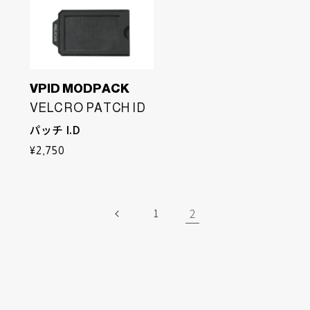
VPID MODPACK
VELCRO PATCH ID
パッチ I.D
通
¥2,750
常
価
格
2
1