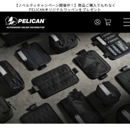
コンテンツに進
【ノベルティキャンペーン開催中！】商品ご購入でもれなく
む
PELICANオリジナルワッペンをプレゼント
ロ
カ
グ
ー
イ
ト
ン