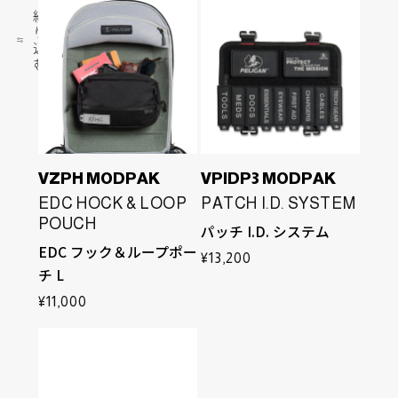
1
絞
り
9
込
個
む
の
商
品
VZPH MODPAK
VPIDP3 MODPAK
EDC HOCK & LOOP
PATCH I.D. SYSTEM
POUCH
パッチ I.D. システム
EDC フック＆ループポー
通
¥13,200
チ L
常
価
通
¥11,000
格
常
価
格