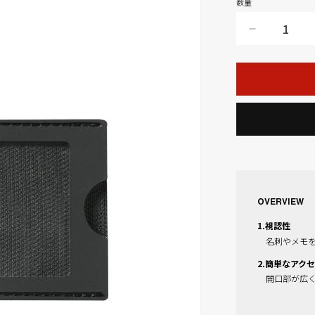
数
数量
価
量
格
VELCRO
PATCH
ID
の
数
量
を
減
ら
す
Backpacks
Duffles
OVERVIEW
1.視認性
名刺やメモ
2.簡単なアク
開口部が広