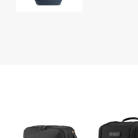
を
を
開
開
く
く
モ
ー
ダ
ル
で
メ
デ
ィ
ア
(5)
を
開
く