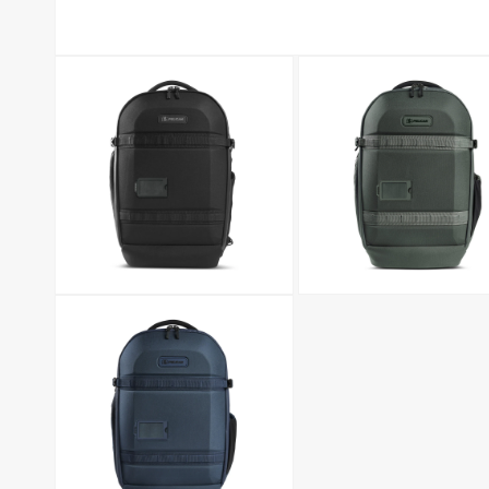
モ
ー
ダ
ル
で
メ
デ
ィ
ア
(1)
を
開
く
モ
モ
ー
ー
ダ
ダ
ル
ル
で
で
メ
メ
デ
デ
ィ
ィ
ア
ア
(2)
(3)