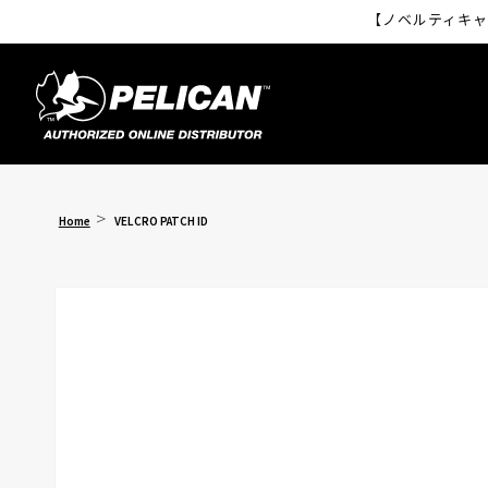
コンテ
【ノベルティキャ
ンツに
進む
Home
VELCRO PATCH ID
- SERIES
商品情
報にス
キップ