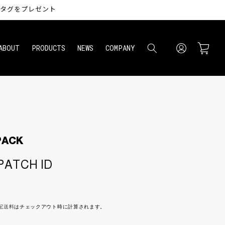
トタグをプレゼント
ロ
カ
グ
ー
ABOUT
PRODUCTS
NEWS
COMPANY
イ
ト
ン
PACK
PATCH ID
配送料
はチェックアウト時に計算されます。