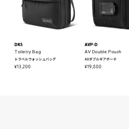
DK5
AVP-D
Toiletry Bag
AV Double Pouch
トラベルウォッシュバッグ
AVダブルギアポーチ
通
¥13,200
通
¥19,800
常
常
価
価
格
格