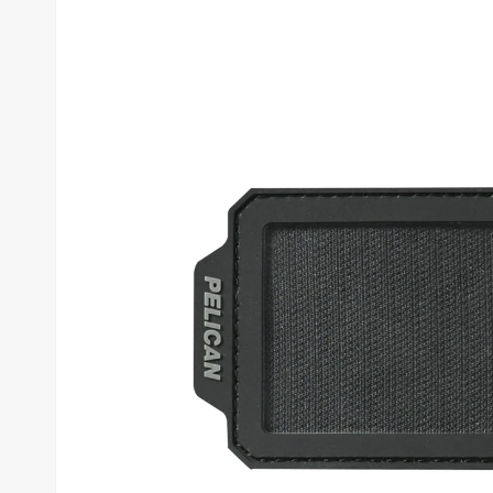
- TYPE
Carry On Luggage
Check In Luggage
VIEW ALL