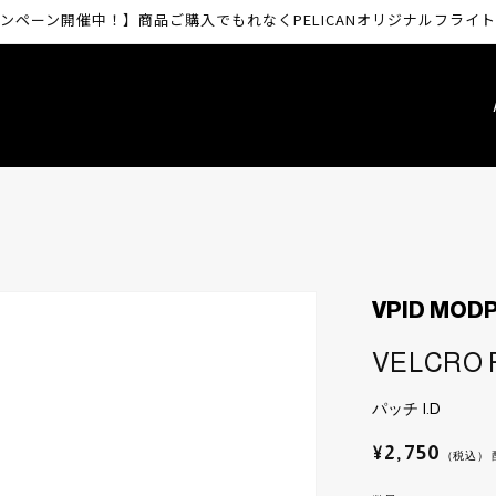
ンペーン開催中！】商品ご購入でもれなくPELICANオリジナルフライ
VPID MOD
VELCRO 
パッチ I.D
通
¥2,750
（税込）
常