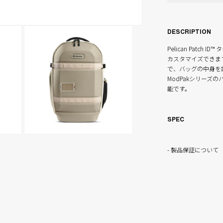
DESCRIPTION
Pelican Patch
カスタマイズできま
で、バッグの中身を識別
ModPakシリー
能です。
SPEC
モ
ー
製品保証について
ダ
ル
で
メ
デ
ィ
ア
(4)