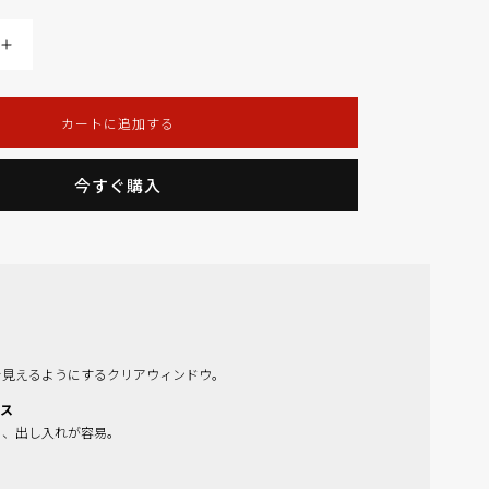
VELCRO
PATCH
ID
カートに追加する
の
数
量
今すぐ購入
を
増
や
す
Slings
Packing Cubes / Organization
を見えるようにするクリアウィンドウ。
セス
く、出し入れが容易。