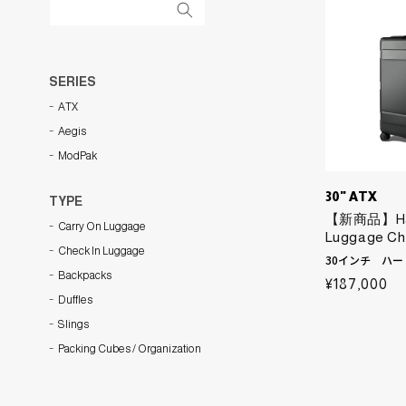
- TYPE
SERIES
ATX
Aegis
ModPak
30" ATX
TYPE
【新商品】Har
Carry On Luggage
Luggage Che
Check In Luggage
Carry On Luggage
Check In Luggage
30インチ ハ
Backpacks
通
¥187,000
Duffles
VIEW ALL
常
Slings
価
格
Packing Cubes / Organization