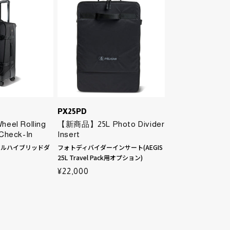
PX25PD
el Rolling
【新商品】25L Photo Divider
 Check-In
Insert
Slings
Packing Cubes / Organization
ールハイブリッドダ
フォトディバイダーインサート(AEGIS
25L Travel Pack用オプション)
通
¥22,000
常
価
格