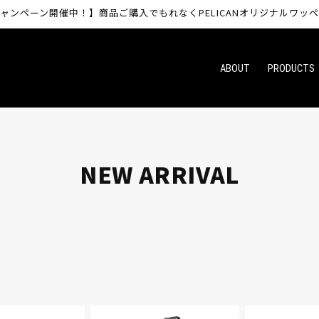
ャンペーン開催中！】商品ご購入でもれなくPELICANオリジナルワッ
ABOUT
PRODUCTS
コ
NEW ARRIVAL
レ
ク
シ
ョ
ン