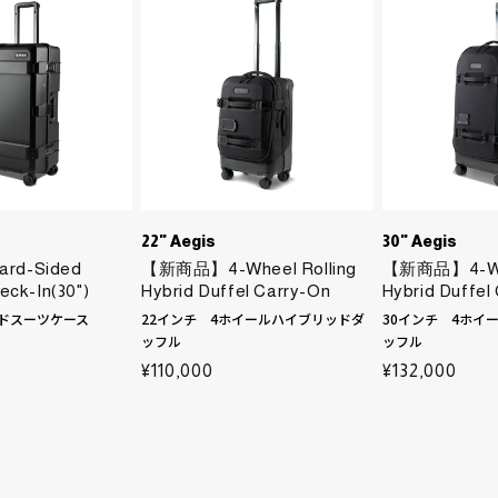
:
22" Aegis
30" Aegis
d-Sided
【新商品】4-Wheel Rolling
【新商品】4-Whe
ck-In(30")
Hybrid Duffel Carry-On
Hybrid Duffel
Backpacks
Duffles
ードスーツケース
22インチ 4ホイールハイブリッドダ
30インチ 4ホイ
ッフル
ッフル
通
¥110,000
通
¥132,000
常
常
価
価
格
格