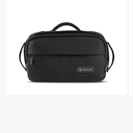
モ
モ
ー
ー
ダ
ダ
ル
ル
で
で
メ
メ
デ
デ