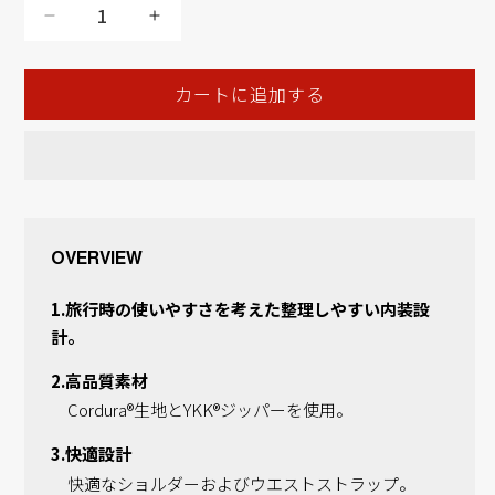
量
Padded
Padded
Sling
Sling
の
の
カートに追加する
数
数
量
量
を
を
減
増
ら
や
す
す
OVERVIEW
1.旅行時の使いやすさを考えた整理しやすい内装設
計。
2.高品質素材
Cordura®生地とYKK®ジッパーを使用。
3.快適設計
快適なショルダーおよびウエストストラップ。