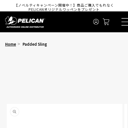
コンテンツに進
【ノベルティキャンペーン開催中！】商品ご購入でもれなく
む
PELICANオリジナルワッペンをプレゼント
ロ
カ
グ
ー
イ
ト
ン
Home
Padded Sling
商品情報にスキ
ップ