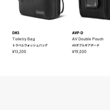
DK5
AVP-D
Toiletry Bag
AV Double Pouch
トラベルウォッシュバッグ
AVダブルギアポーチ
通
¥13,200
通
¥19,800
常
常
価
価
格
格