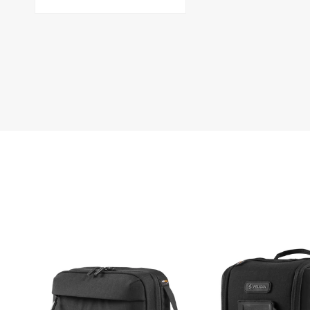
開
開
く
く
モ
ー
ダ
ル
で
メ
デ
ィ
ア
(5)
を
開
く