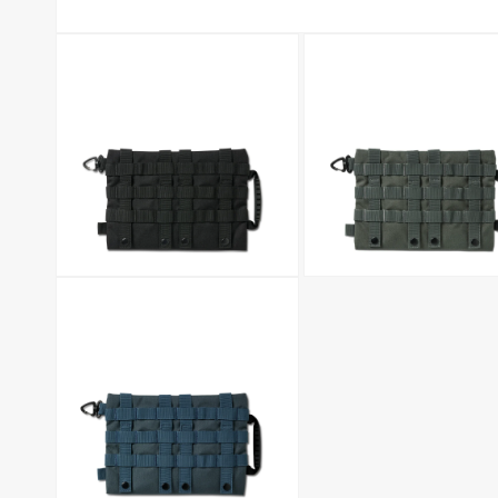
モ
ー
ダ
ル
で
メ
デ
ィ
ア
(1)
を
開
く
モ
モ
ー
ー
ダ
ダ
ル
ル
で
で
メ
メ
デ
デ
ィ
ィ
ア
ア
(2)
(3)
を
を