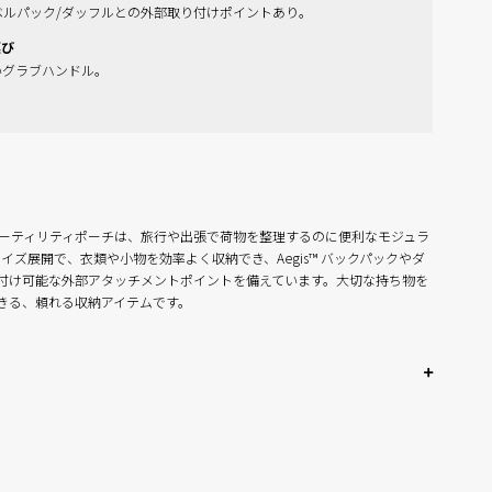
トラベルパック/ダッフルとの外部取り付けポイントあり。
運び
いグラブハンドル。
Pak™ ユーティリティポーチは、旅行や出張で荷物を整理するのに便利なモジュラ
イズ展開で、衣類や小物を効率よく収納でき、Aegis™ バックパックやダ
付け可能な外部アタッチメントポイントを備えています。大切な持ち物を
きる、頼れる収納アイテムです。