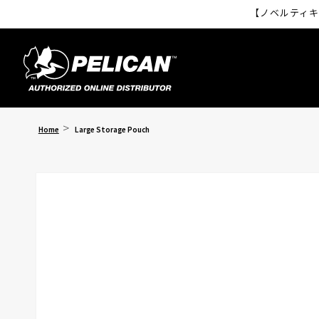
コンテ
【ノベルティキ
ンツに
進む
Home
Large Storage Pouch
商品情
- SERIES
報にス
キップ