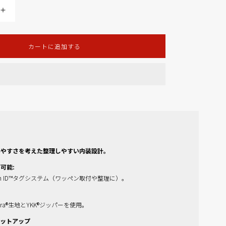
Large
Storage
Pouch
カートに追加する
の
数
量
を
増
や
す
Slings
Packing Cubes / Organization
いやすさを考えた整理しやすい内装設計。
可能:
 Patch ID™タグシステム（ワッペン取付や整理に）。
rdura®生地とYKK®ジッパーを使用。
セットアップ