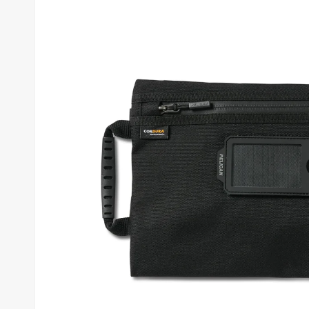
- TYPE
Carry On Luggage
Check In Luggage
VIEW ALL