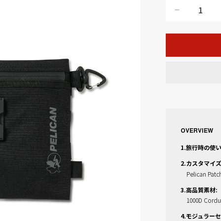
量
格
Large
Storage
Pouch
の
数
量
を
減
ら
す
OVERVIEW
Backpacks
Duffles
1.旅行時の使
2.カスタマイズ
Pelican
3.高品質素材:
1000D Co
4.モジュラー