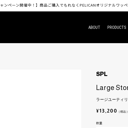
ャンペーン開催中！】商品ご購入でもれなくPELICANオリジナルワッ
ABOUT
PRODUCTS
SPL
Large Sto
ラージユーティリ
通
¥13,200
（税込
常
数
数量
価