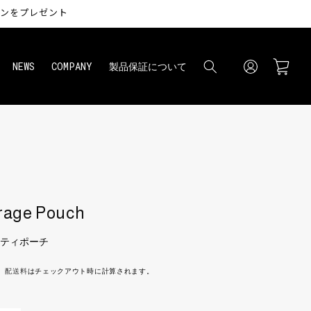
ペンをプレゼント
ロ
カ
グ
ー
NEWS
COMPANY
製品保証について
イ
ト
ン
rage Pouch
ティポーチ
）
配送料
はチェックアウト時に計算されます。