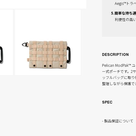
Aegis™
5.簡単な持ち
利便性の高
DESCRIPTION
Pelican Mod
ー式ポーチです。2サ
ッフルバッグに取り
モ
整理しながら保護で
ー
ダ
ル
で
SPEC
メ
デ
ィ
製品保証について
ア
(4)
を