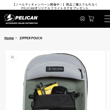
コンテンツに進
【ノベルティキャンペーン開催中！】商品ご購入でもれなく
む
PELICANオリジナルフライトタグをプレゼント
ロ
カ
グ
ー
イ
ト
ン
Home
ZIPPER POUCH
商品情報にスキ
ップ