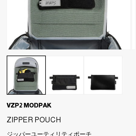
モ
モ
ー
ー
ダ
ダ
ル
ル
で
で
メ
メ
デ
デ
ィ
ィ
ア
ア
(1)
(2
VZP2 MODPAK
を
を
開
開
く
く
ZIPPER POUCH
ジッパーユーティリティポーチ